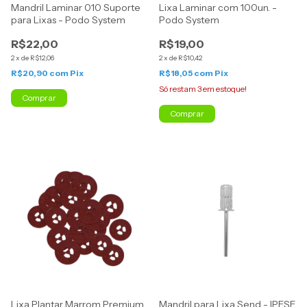
Mandril Laminar 010 Suporte
Lixa Laminar com 100un. -
para Lixas - Podo System
Podo System
R$22,00
R$19,00
2
x
de
R$12,06
2
x
de
R$10,42
R$20,90
com
Pix
R$18,05
com
Pix
Só restam
3
em estoque!
Comprar
Comprar
Lixa Plantar Marrom Premium
Mandril para Lixa Send - IPESE