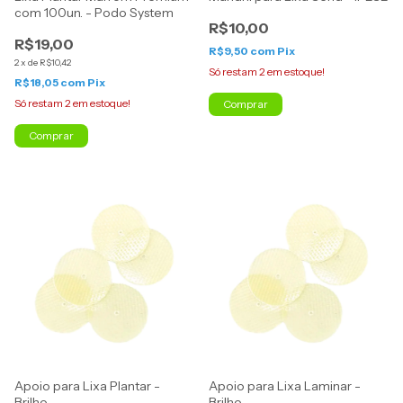
com 100un. - Podo System
R$10,00
R$19,00
R$9,50
com
Pix
2
x
de
R$10,42
Só restam
2
em estoque!
R$18,05
com
Pix
Só restam
2
em estoque!
Comprar
Apoio para Lixa Plantar -
Apoio para Lixa Laminar -
Brilho
Brilho