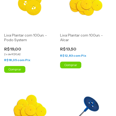
Lixa Plantar com 100un. -
Lixa Plantar com 100un. -
Podo System
Alcar
R$19,00
R$13,50
2
x
de
R$10,42
R$12,83
com
Pix
R$18,05
com
Pix
Comprar
Comprar