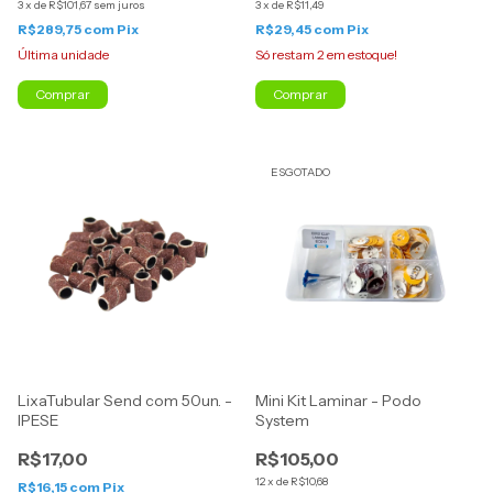
3
x
de
R$101,67
sem juros
3
x
de
R$11,49
R$289,75
com
Pix
R$29,45
com
Pix
Última unidade
Só restam
2
em estoque!
ESGOTADO
LixaTubular Send com 50un. -
Mini Kit Laminar - Podo
IPESE
System
R$17,00
R$105,00
12
x
de
R$10,68
R$16,15
com
Pix