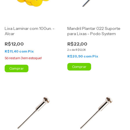
Lixa Laminar com 100un. -
Mandril Plantar 022 Suporte
Alcar
para Lixas - Podo System
R$12,00
R$22,00
2
x
de
R$12,06
R$11,40
com
Pix
R$20,90
com
Pix
Só restam
3
em estoque!
Comprar
Comprar