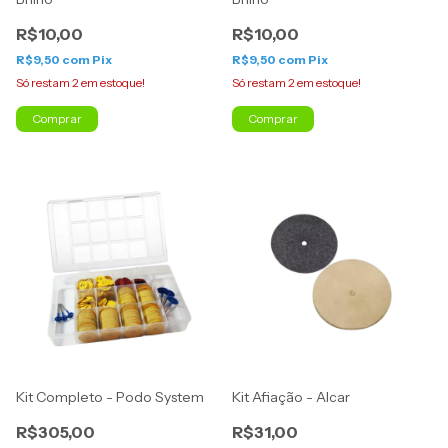
R$10,00
R$10,00
R$9,50
com
Pix
R$9,50
com
Pix
Só restam
2
em estoque!
Só restam
2
em estoque!
Kit Completo - Podo System
Kit Afiação - Alcar
R$305,00
R$31,00