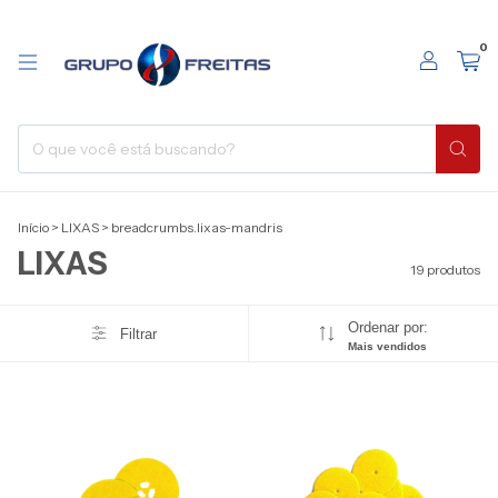
0
Início
>
LIXAS
>
breadcrumbs.lixas-mandris
LIXAS
19 produtos
Ordenar por:
Filtrar
Mais vendidos