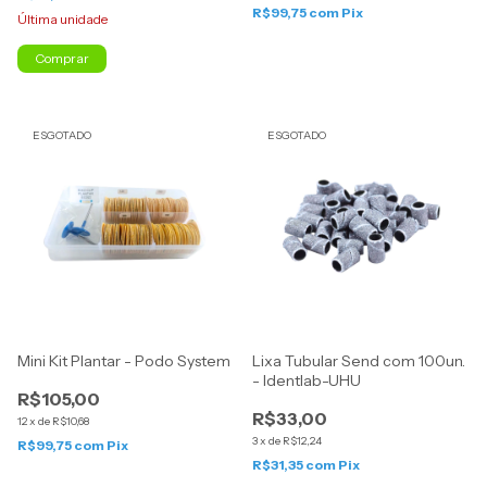
R$99,75
com
Pix
Última unidade
Comprar
ESGOTADO
ESGOTADO
Mini Kit Plantar - Podo System
Lixa Tubular Send com 100un.
- Identlab-UHU
R$105,00
R$33,00
12
x
de
R$10,68
3
x
de
R$12,24
R$99,75
com
Pix
R$31,35
com
Pix