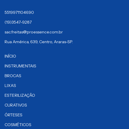
5519971104690
(19)3547-9287
sac.freitas@proessence.com.br
Rua América, 639, Centro, Araras-SP.
INÍCIO
INSTRUMENTAIS
BROCAS
LIXAS
ESTERILIZAÇÃO
CURATIVOS
ÓRTESES
COSMÉTICOS