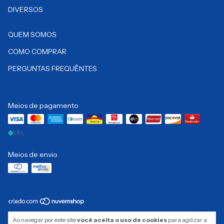
DIVERSOS
QUEM SOMOS
COMO COMPRAR
PERGUNTAS FREQUÊNTES
Meios de pagamento
Meios de envio
Copyright Pró Essence Cosméticos LTDA - 08728525000150 - 2026. Todos
Ao navegar por este site
você aceita o uso de cookies
para agilizar a
os direitos reservados.