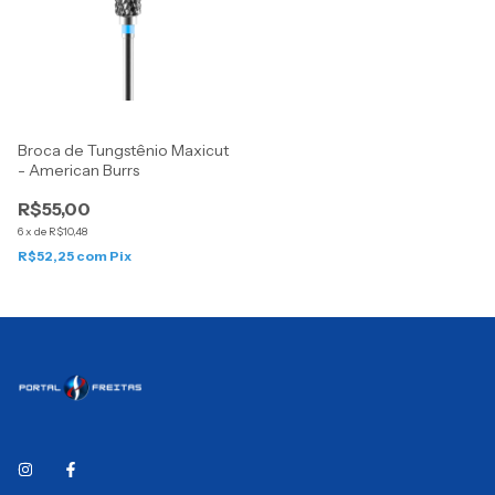
Broca de Tungstênio Maxicut
- American Burrs
R$55,00
6
x
de
R$10,48
R$52,25
com
Pix