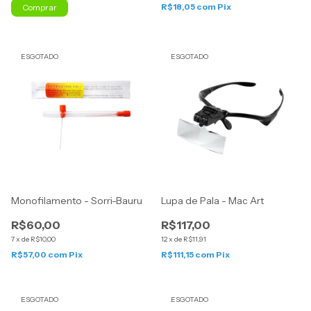
R$18,05
com
Pix
ESGOTADO
ESGOTADO
Monofilamento - Sorri-Bauru
Lupa de Pala - Mac Art
R$60,00
R$117,00
7
x
de
R$10,00
12
x
de
R$11,91
R$57,00
com
Pix
R$111,15
com
Pix
ESGOTADO
ESGOTADO