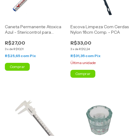
Caneta Permanente Atoxica
Escova Limpeza Com Cerdas
Azul - Stericontrol para
Nylon 18cm Comp. - PCA
Esterilização
R$27,00
R$33,00
3
x
de
R$10,01
3
x
de
R$12,24
R$25,65
com
Pix
R$31,35
com
Pix
Última unidade