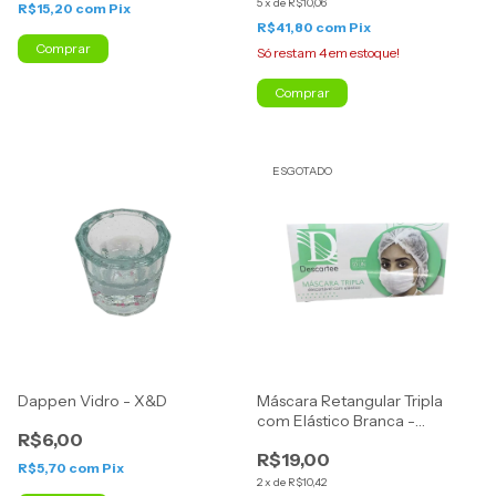
5
x
de
R$10,06
R$15,20
com
Pix
R$41,80
com
Pix
Só restam
4
em estoque!
ESGOTADO
Dappen Vidro - X&D
Máscara Retangular Tripla
com Elástico Branca -
R$6,00
Descartee
R$19,00
R$5,70
com
Pix
2
x
de
R$10,42