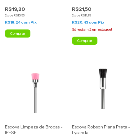
R$19,20
R$21,50
2
x
de
R$10,53
2
x
de
R$11,79
R$18,24
com
Pix
R$20,43
com
Pix
Só restam
2
em estoque!
Escova Limpeza de Brocas -
Escova Robson Plana Preta -
IPESE
Lysanda