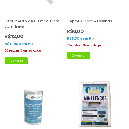
Paquímetro de Plástico 12cm
Dappen Vidro - Lysanda
com Trava
R$6,00
R$12,00
R$5,70
com
Pix
R$11,40
com
Pix
Só restam
3
em estoque!
Só restam
2
em estoque!