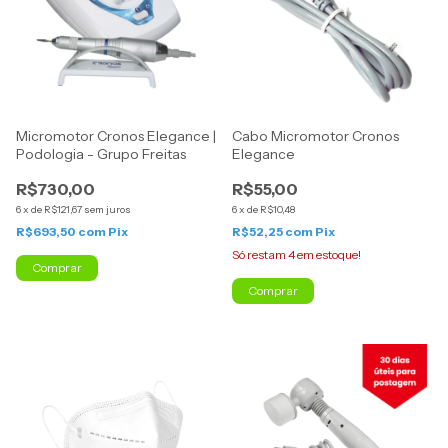
Micromotor Cronos Elegance |
Cabo Micromotor Cronos
Podologia - Grupo Freitas
Elegance
R$730,00
R$55,00
6
x
de
R$121,67
sem juros
6
x
de
R$10,48
R$693,50
com
Pix
R$52,25
com
Pix
Só restam
4
em estoque!