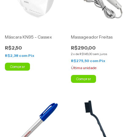
Máscara KN95 - Cassex
Massageador Freitas
R$2,50
R$290,00
2
x
de
R$145,00
sem juros
R$2,38
com
Pix
R$275,50
com
Pix
Última unidade