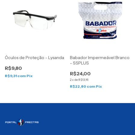
Óculos de Proteção - Lysanda
Babador Impermeável Branco
- SSPLUS
R$9,80
R$24,00
R$9,31
com
Pix
2
x
de
R$13,16
R$22,80
com
Pix