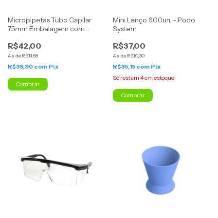
Micropipetas Tubo Capilar
Mini Lenço 600un. - Podo
75mm Embalagem com
System
500un. - Perfecta
R$42,00
R$37,00
4
x
de
R$11,69
4
x
de
R$10,30
R$39,90
com
Pix
R$35,15
com
Pix
Só restam
4
em estoque!