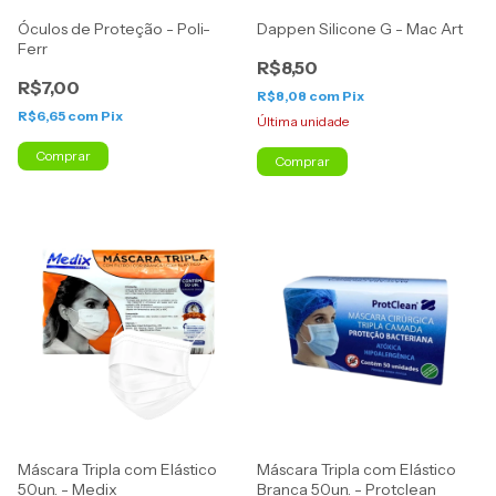
Óculos de Proteção - Poli-
Dappen Silicone G - Mac Art
Ferr
R$8,50
R$7,00
R$8,08
com
Pix
R$6,65
com
Pix
Última unidade
Máscara Tripla com Elástico
Máscara Tripla com Elástico
50un. - Medix
Branca 50un. - Protclean