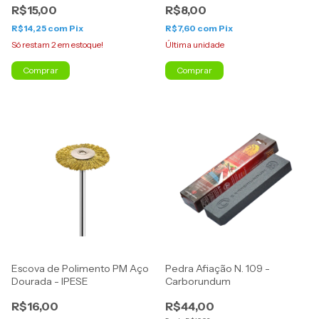
R$15,00
R$8,00
R$14,25
com
Pix
R$7,60
com
Pix
Só restam
2
em estoque!
Última unidade
Escova de Polimento PM Aço
Pedra Afiação N. 109 -
Dourada - IPESE
Carborundum
R$16,00
R$44,00