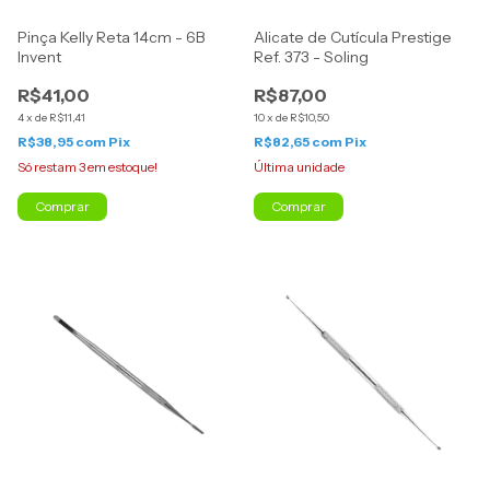
Pinça Kelly Reta 14cm - 6B
Alicate de Cutícula Prestige
Invent
Ref. 373 - Soling
R$41,00
R$87,00
4
x
de
R$11,41
10
x
de
R$10,50
R$38,95
com
Pix
R$82,65
com
Pix
Só restam
3
em estoque!
Última unidade