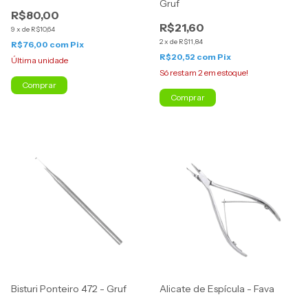
Gruf
R$80,00
R$21,60
9
x
de
R$10,64
2
x
de
R$11,84
R$76,00
com
Pix
R$20,52
com
Pix
Última unidade
Só restam
2
em estoque!
Bisturi Ponteiro 472 - Gruf
Alicate de Espícula - Fava