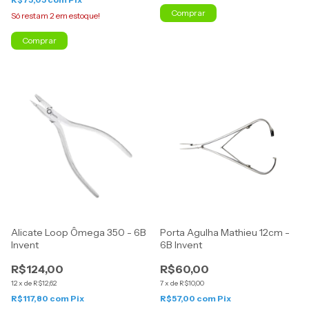
Só restam
2
em estoque!
Alicate Loop Ômega 350 - 6B
Porta Agulha Mathieu 12cm -
Invent
6B Invent
R$124,00
R$60,00
12
x
de
R$12,62
7
x
de
R$10,00
R$117,80
com
Pix
R$57,00
com
Pix