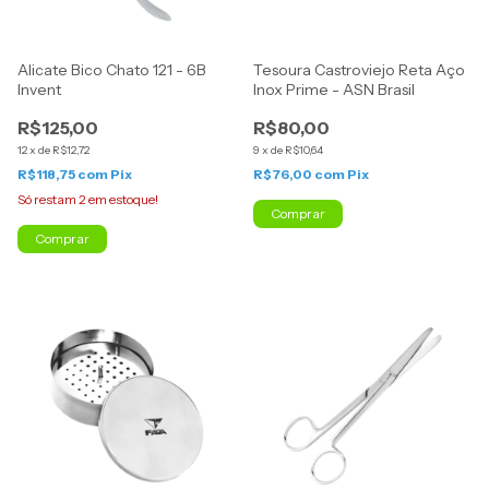
Alicate Bico Chato 121 - 6B
Tesoura Castroviejo Reta Aço
Invent
Inox Prime - ASN Brasil
R$125,00
R$80,00
12
x
de
R$12,72
9
x
de
R$10,64
R$118,75
com
Pix
R$76,00
com
Pix
Só restam
2
em estoque!