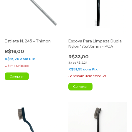
Estilete N. 245 - Thimon
Escova Para Limpeza Dupla
Nylon 175x35mm - PCA
R$16,00
R$33,00
R$15,20
com
Pix
3
x
de
R$12,24
Última unidade
R$31,35
com
Pix
Só restam
3
em estoque!
Comprar