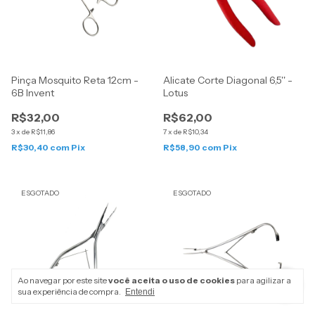
Pinça Mosquito Reta 12cm -
Alicate Corte Diagonal 6,5'' -
6B Invent
Lotus
R$32,00
R$62,00
3
x
de
R$11,86
7
x
de
R$10,34
R$30,40
com
Pix
R$58,90
com
Pix
ESGOTADO
ESGOTADO
Ao navegar por este site
você aceita o uso de cookies
para agilizar a
sua experiência de compra.
Entendi