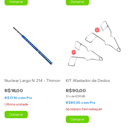
Comprar
Comprar
Nuclear Largo N. 214 - Thimon
KIT Afastador de Dedos
R$18,00
R$90,00
10
x
de
R$10,86
R$17,10
com
Pix
R$85,50
com
Pix
Última unidade
Só restam
3
em estoque!
Comprar