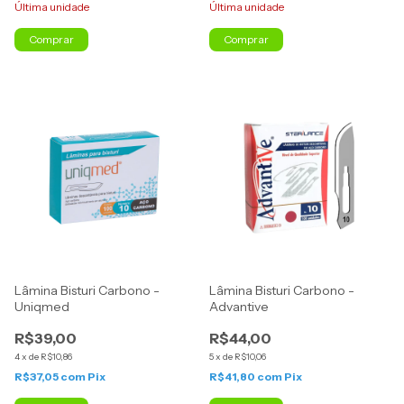
Última unidade
Última unidade
Lâmina Bisturi Carbono -
Lâmina Bisturi Carbono -
Uniqmed
Advantive
R$39,00
R$44,00
4
x
de
R$10,86
5
x
de
R$10,06
R$37,05
com
Pix
R$41,80
com
Pix