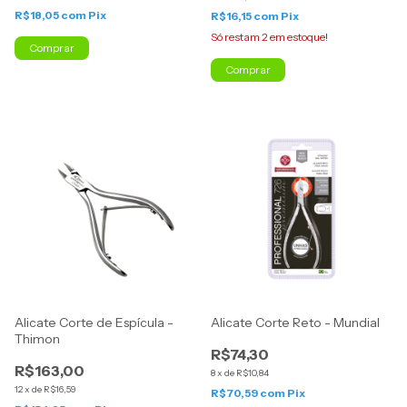
R$18,05
com
Pix
R$16,15
com
Pix
Só restam
2
em estoque!
Comprar
Comprar
Alicate Corte de Espícula -
Alicate Corte Reto - Mundial
Thimon
R$74,30
R$163,00
8
x
de
R$10,84
12
x
de
R$16,59
R$70,59
com
Pix