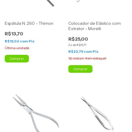
Espátula N. 260 - Thimon
Colocador de Elástico com
Extrator - Morelli
R$13,70
R$25,00
R$13,02
com
Pix
2
x
de
R$13,71
Última unidade
R$23,75
com
Pix
Só restam
4
em estoque!