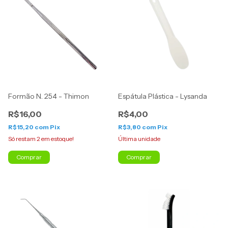
Formão N. 254 - Thimon
Espátula Plástica - Lysanda
R$16,00
R$4,00
R$15,20
com
Pix
R$3,80
com
Pix
Só restam
2
em estoque!
Última unidade
Comprar
Comprar