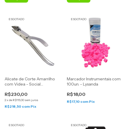
ESGOTADO
ESGOTADO
Alicate de Corte Amarrilho
Marcador Instrumentais com
com Videa - Social
100un. - Lysanda
Instruments
R$230,00
R$18,00
2
x
de
R$115,00
sem juros
R$17,10
com
Pix
R$218,50
com
Pix
ESGOTADO
ESGOTADO