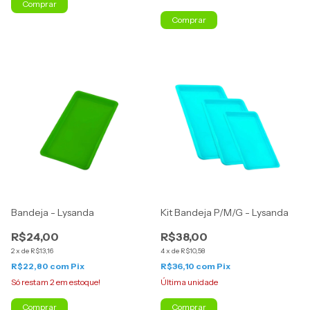
Comprar
Comprar
Bandeja - Lysanda
Kit Bandeja P/M/G - Lysanda
R$24,00
R$38,00
2
x
de
R$13,16
4
x
de
R$10,58
R$22,80
com
Pix
R$36,10
com
Pix
Só restam
2
em estoque!
Última unidade
Comprar
Comprar