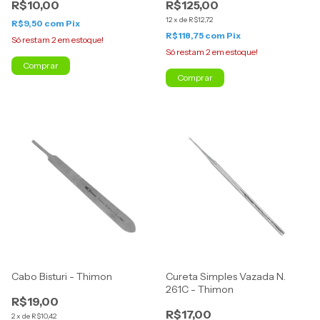
R$10,00
R$125,00
12
x
de
R$12,72
R$9,50
com
Pix
R$118,75
com
Pix
Só restam
2
em estoque!
Só restam
2
em estoque!
Cabo Bisturi - Thimon
Cureta Simples Vazada N.
261C - Thimon
R$19,00
R$17,00
2
x
de
R$10,42