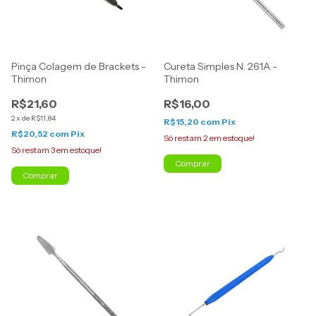
Pinça Colagem de Brackets -
Cureta Simples N. 261A -
Thimon
Thimon
R$21,60
R$16,00
2
x
de
R$11,84
R$15,20
com
Pix
R$20,52
com
Pix
Só restam
2
em estoque!
Só restam
3
em estoque!