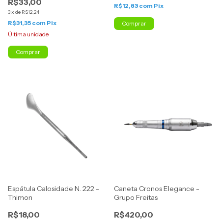
R$33,00
R$12,83
com
Pix
3
x
de
R$12,24
R$31,35
com
Pix
Comprar
Última unidade
Espátula Calosidade N. 222 -
Caneta Cronos Elegance -
Thimon
Grupo Freitas
R$18,00
R$420,00