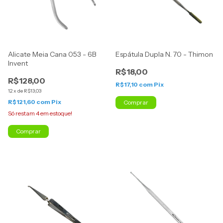
Alicate Meia Cana 053 - 6B
Espátula Dupla N. 70 - Thimon
Invent
R$18,00
R$128,00
R$17,10
com
Pix
12
x
de
R$13,03
R$121,60
com
Pix
Só restam
4
em estoque!