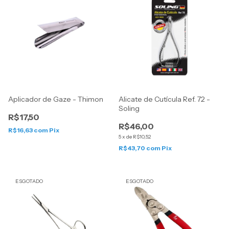
Aplicador de Gaze - Thimon
Alicate de Cutícula Ref. 72 -
Soling
R$17,50
R$46,00
R$16,63
com
Pix
5
x
de
R$10,52
R$43,70
com
Pix
ESGOTADO
ESGOTADO