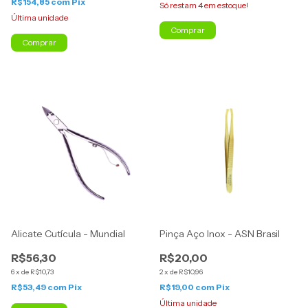
R$154,85
com
Pix
Só restam
4
em estoque!
Última unidade
Comprar
Comprar
Alicate Cutícula - Mundial
Pinça Aço Inox - ASN Brasil
R$56,30
R$20,00
6
x
de
R$10,73
2
x
de
R$10,96
R$53,49
com
Pix
R$19,00
com
Pix
Última unidade