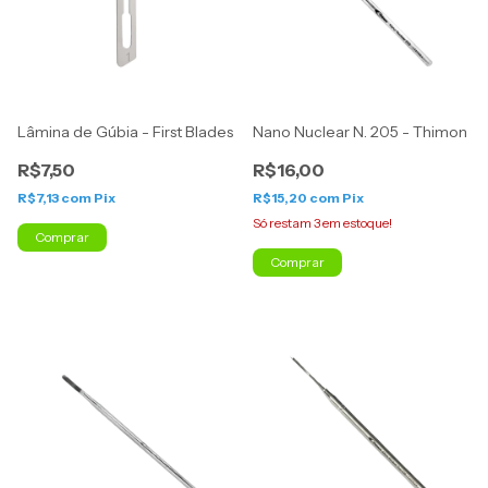
Lâmina de Gúbia - First Blades
Nano Nuclear N. 205 - Thimon
R$7,50
R$16,00
R$7,13
com
Pix
R$15,20
com
Pix
Só restam
3
em estoque!
Comprar
Comprar