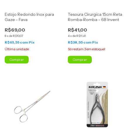
Estojo Redondo Inox para
Tesoura Cirurgica 15cm Reta
Gaze - Fava
Romba-Romba - 6B Invent
R$69,00
R$41,00
8
x
de
R$10,07
4
x
de
R$11,41
R$65,55
com
Pix
R$38,95
com
Pix
Última unidade
Só restam
3
em estoque!