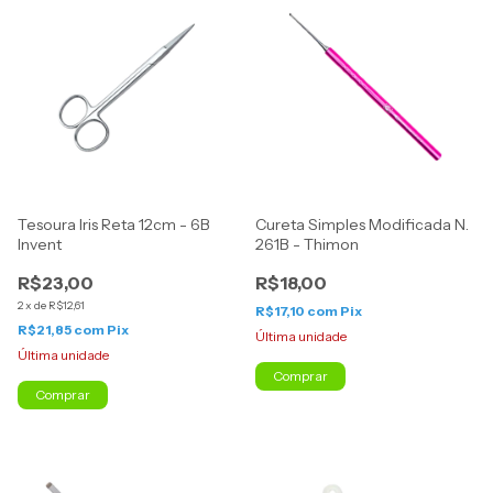
Tesoura Iris Reta 12cm - 6B
Cureta Simples Modificada N.
Invent
261B - Thimon
R$23,00
R$18,00
2
x
de
R$12,61
R$17,10
com
Pix
R$21,85
com
Pix
Última unidade
Última unidade
Comprar