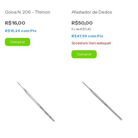
Goiva N. 206 - Thimon
Afastador de Dedos
R$16,00
R$50,00
5
x
de
R$11,43
R$15,20
com
Pix
R$47,50
com
Pix
Comprar
Só restam
3
em estoque!
Comprar