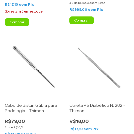
4
x
de
R$105,00
sem juros
R$17,10
com
Pix
R$399,00
com
Pix
Só restam
5
em estoque!
Comprar
Cabo de Bisturi Gúbia para
Cureta Pé Diabético N. 262 -
Podologia - Thimon
Thimon
R$79,00
R$18,00
9
x
de
R$10,51
R$17,10
com
Pix
R$75,05
com
Pix