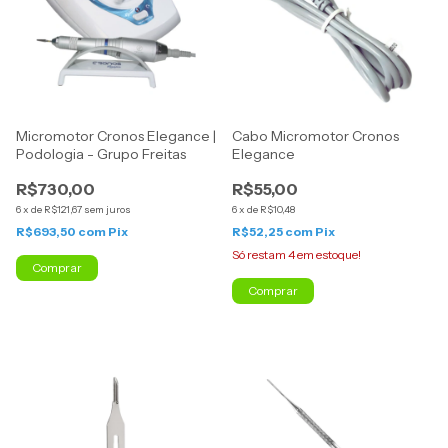
Micromotor Cronos Elegance |
Cabo Micromotor Cronos
Podologia - Grupo Freitas
Elegance
R$730,00
R$55,00
6
x
de
R$121,67
sem juros
6
x
de
R$10,48
R$693,50
com
Pix
R$52,25
com
Pix
Só restam
4
em estoque!