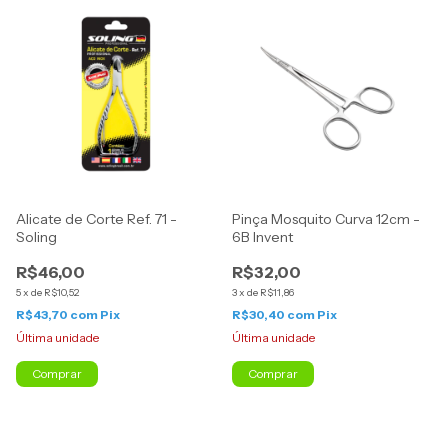
Alicate de Corte Ref. 71 -
Pinça Mosquito Curva 12cm -
Soling
6B Invent
R$46,00
R$32,00
5
x
de
R$10,52
3
x
de
R$11,86
R$43,70
com
Pix
R$30,40
com
Pix
Última unidade
Última unidade