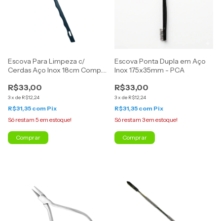
Escova Para Limpeza c/
Escova Ponta Dupla em Aço
Cerdas Aço Inox 18cm Comp.
Inox 175x35mm - PCA
- PCA
R$33,00
R$33,00
3
x
de
R$12,24
3
x
de
R$12,24
R$31,35
com
Pix
R$31,35
com
Pix
Só restam
5
em estoque!
Só restam
3
em estoque!