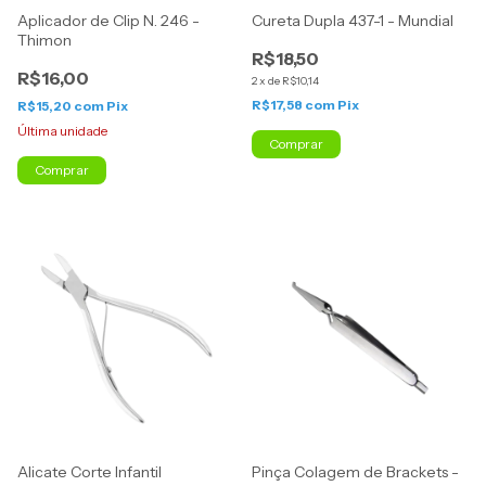
Aplicador de Clip N. 246 -
Cureta Dupla 437-1 - Mundial
Thimon
R$18,50
R$16,00
2
x
de
R$10,14
R$17,58
com
Pix
R$15,20
com
Pix
Última unidade
Alicate Corte Infantil
Pinça Colagem de Brackets -