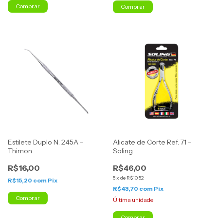
Estilete Duplo N. 245A -
Alicate de Corte Ref. 71 -
Thimon
Soling
R$16,00
R$46,00
5
x
de
R$10,52
R$15,20
com
Pix
R$43,70
com
Pix
Última unidade