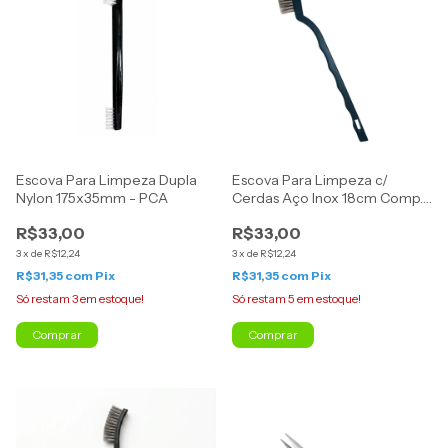
Escova Para Limpeza Dupla
Escova Para Limpeza c/
Nylon 175x35mm - PCA
Cerdas Aço Inox 18cm Comp.
- PCA
R$33,00
R$33,00
3
x
de
R$12,24
3
x
de
R$12,24
R$31,35
com
Pix
R$31,35
com
Pix
Só restam
3
em estoque!
Só restam
5
em estoque!