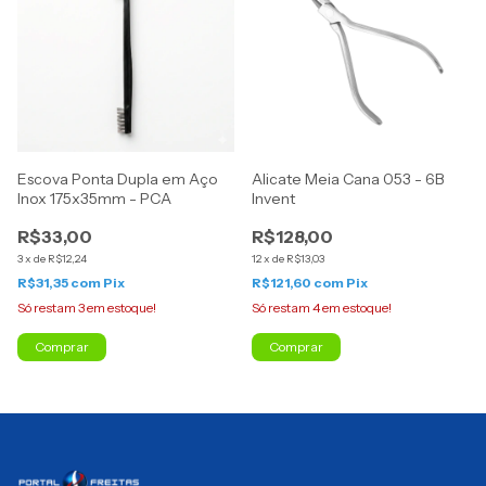
Escova Ponta Dupla em Aço
Alicate Meia Cana 053 - 6B
Inox 175x35mm - PCA
Invent
R$33,00
R$128,00
3
x
de
R$12,24
12
x
de
R$13,03
R$31,35
com
Pix
R$121,60
com
Pix
Só restam
3
em estoque!
Só restam
4
em estoque!