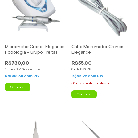
Micromotor Cronos Elegance |
Cabo Micromotor Cronos
Podologia - Grupo Freitas
Elegance
R$730,00
R$55,00
6
x
de
R$121,67
sem juros
6
x
de
R$10,48
R$693,50
com
Pix
R$52,25
com
Pix
Só restam
4
em estoque!