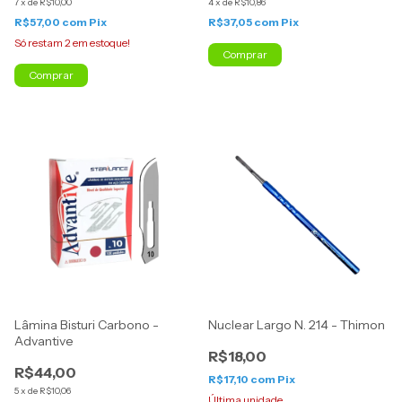
7
x
de
R$10,00
4
x
de
R$10,86
R$57,00
com
Pix
R$37,05
com
Pix
Só restam
2
em estoque!
Comprar
Lâmina Bisturi Carbono -
Nuclear Largo N. 214 - Thimon
Advantive
R$18,00
R$44,00
R$17,10
com
Pix
5
x
de
R$10,06
Última unidade