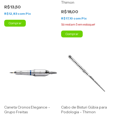
Thimon
R$13,50
R$18,00
R$12,83
com
Pix
R$17,10
com
Pix
Comprar
Só restam
5
em estoque!
Comprar
Caneta Cronos Elegance -
Cabo de Bisturi Gúbia para
Grupo Freitas
Podologia - Thimon