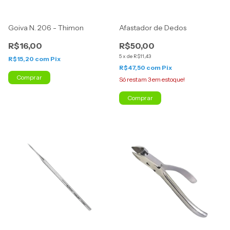
Goiva N. 206 - Thimon
Afastador de Dedos
R$16,00
R$50,00
5
x
de
R$11,43
R$15,20
com
Pix
R$47,50
com
Pix
Comprar
Só restam
3
em estoque!
Comprar