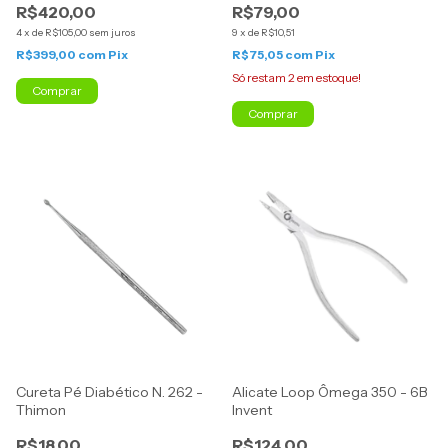
R$420,00
R$79,00
4
x
de
R$105,00
sem juros
9
x
de
R$10,51
R$399,00
com
Pix
R$75,05
com
Pix
Só restam
2
em estoque!
Cureta Pé Diabético N. 262 -
Alicate Loop Ômega 350 - 6B
Thimon
Invent
R$18,00
R$124,00