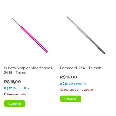
Cureta Simples Modificada N.
Formão N. 254 - Thimon
261B - Thimon
R$16,00
R$18,00
R$15,20
com
Pix
R$17,10
com
Pix
Só restam
2
em estoque!
Última unidade
Comprar
Comprar