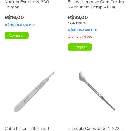
Nuclear Estreito N. 209 -
Escova Limpeza Com Cerdas
Thimon
Nylon 18cm Comp. - PCA
R$16,00
R$33,00
3
x
de
R$12,24
R$15,20
com
Pix
R$31,35
com
Pix
Comprar
Última unidade
Cabo Bisturi - 6B Invent
Espátula Calosidade N. 222 -