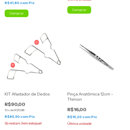
R$41,80
com
Pix
Comprar
Comprar
KIT Afastador de Dedos
Pinça Anatômica 12cm -
Thimon
R$90,00
R$16,00
10
x
de
R$10,86
R$85,50
com
Pix
R$15,20
com
Pix
Só restam
3
em estoque!
Última unidade