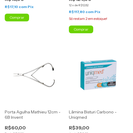
12
x
de
R$12,62
R$17,10
com
Pix
R$117,80
com
Pix
Só restam
2
em estoque!
Porta Agulha Mathieu 12cm -
Lâmina Bisturi Carbono -
6B Invent
Uniqmed
R$60,00
R$39,00