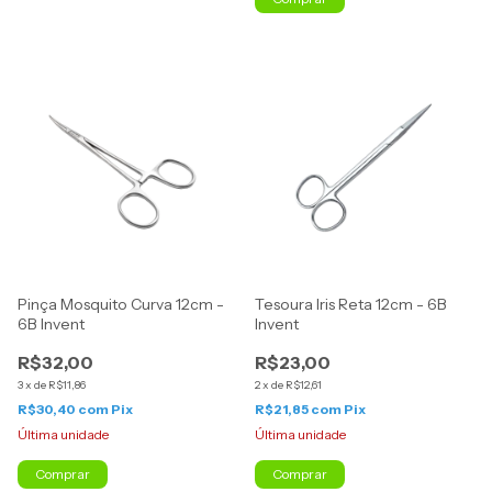
Pinça Mosquito Curva 12cm -
Tesoura Iris Reta 12cm - 6B
6B Invent
Invent
R$32,00
R$23,00
3
x
de
R$11,86
2
x
de
R$12,61
R$30,40
com
Pix
R$21,85
com
Pix
Última unidade
Última unidade