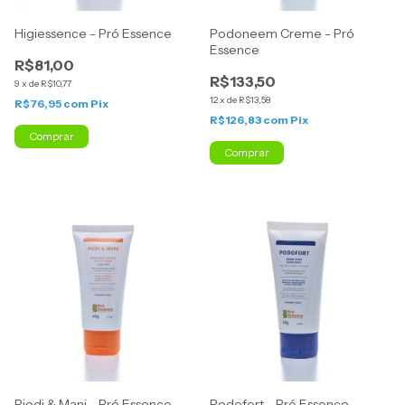
Higiessence - Pró Essence
Podoneem Creme - Pró
Essence
R$81,00
R$133,50
9
x
de
R$10,77
12
x
de
R$13,58
R$76,95
com
Pix
R$126,83
com
Pix
Comprar
Comprar
Piedi & Mani - Pró Essence
Podofort - Pró Essence