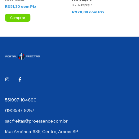
9
x
de
R$10,97
R$51,30
com
Pix
R$78,38
com
Pix
Comprar
5519971104690
(19)3547-9287
sac.freitas@proessence.com.br
Rua América, 639, Centro, Araras-SP.