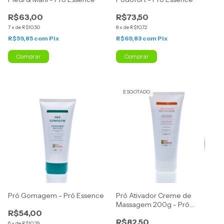
R$63,00
R$73,50
7
x
de
R$10,50
8
x
de
R$10,72
R$59,85
com
Pix
R$69,83
com
Pix
Comprar
Comprar
ESGOTADO
Pró Gomagem - Pró Essence
Pró Ativador Creme de
Massagem 200g - Pró
R$54,00
Essence
R$82,50
6
x
de
R$10,29