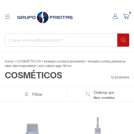
0
Início
>
COSMÉTICOS
>
breadcrumbs.tratamento
>
breadcrumbs.pielsana-
oleo-dermoprotetor-com-oleos-age-30ml
COSMÉTICOS
12 produtos
Ordenar por:
Filtrar
Mais vendidos