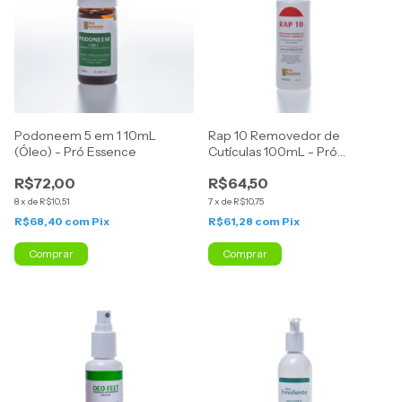
Podoneem 5 em 1 10mL
Rap 10 Removedor de
(Óleo) - Pró Essence
Cutículas 100mL - Pró
Essence
R$72,00
R$64,50
8
x
de
R$10,51
7
x
de
R$10,75
R$68,40
com
Pix
R$61,28
com
Pix