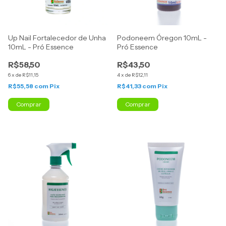
Up Nail Fortalecedor de Unha
Podoneem Óregon 10mL -
10mL - Pró Essence
Pró Essence
R$58,50
R$43,50
6
x
de
R$11,15
4
x
de
R$12,11
R$55,58
com
Pix
R$41,33
com
Pix