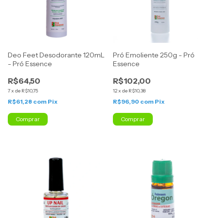
Deo Feet Desodorante 120mL
Pró Emoliente 250g - Pró
- Pró Essence
Essence
R$64,50
R$102,00
7
x
de
R$10,75
12
x
de
R$10,38
R$61,28
com
Pix
R$96,90
com
Pix