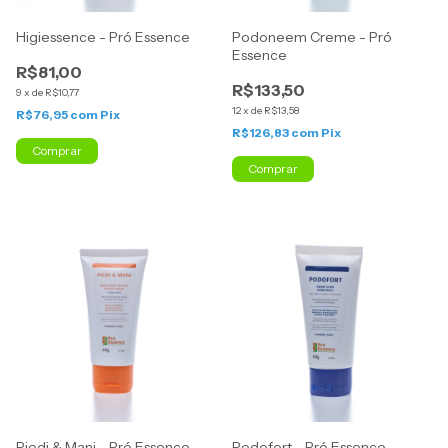
Higiessence - Pró Essence
Podoneem Creme - Pró
Essence
R$81,00
R$133,50
9
x
de
R$10,77
12
x
de
R$13,58
R$76,95
com
Pix
R$126,83
com
Pix
Comprar
Comprar
Piedi & Mani - Pró Essence
Podofort - Pró Essence