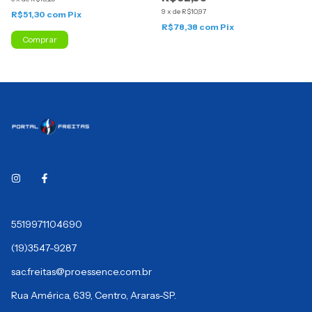
9
x
de
R$10,97
R$51,30
com
Pix
R$78,38
com
Pix
Comprar
5519971104690
(19)3547-9287
sac.freitas@proessence.com.br
Rua América, 639, Centro, Araras-SP.