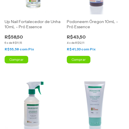
Up Nail Fortalecedor de Unha
Podoneem Óregon 10mL -
10mL - Pró Essence
Pró Essence
R$58,50
R$43,50
6
x
de
R$11,15
4
x
de
R$12,11
R$55,58
com
Pix
R$41,33
com
Pix