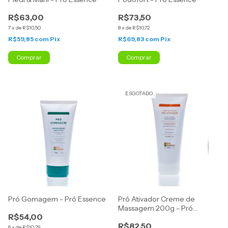
R$63,00
R$73,50
7
x
de
R$10,50
8
x
de
R$10,72
R$59,85
com
Pix
R$69,83
com
Pix
Comprar
Comprar
ESGOTADO
Pró Gomagem - Pró Essence
Pró Ativador Creme de
Massagem 200g - Pró
R$54,00
Essence
R$82,50
6
x
de
R$10,29