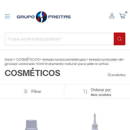
0
Início
>
COSMÉTICOS
>
breadcrumbs.ozonioterapia
>
breadcrumbs.oleo-de-
girassol-ozonizado-10ml-tratamento-natural-para-pele-e-unhas
COSMÉTICOS
12 produtos
Ordenar por:
Filtrar
Mais vendidos