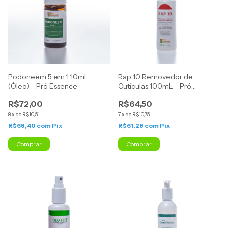
Podoneem 5 em 1 10mL
Rap 10 Removedor de
(Óleo) - Pró Essence
Cutículas 100mL - Pró
Essence
R$72,00
R$64,50
8
x
de
R$10,51
7
x
de
R$10,75
R$68,40
com
Pix
R$61,28
com
Pix