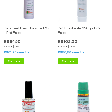
Deo Feet Desodorante 120mL
Pró Emoliente 250g - Pró
- Pró Essence
Essence
R$64,50
R$102,00
7
x
de
R$10,75
12
x
de
R$10,38
R$61,28
com
Pix
R$96,90
com
Pix