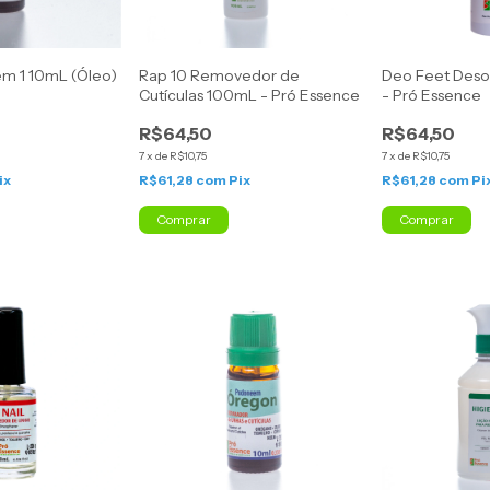
m 1 10mL (Óleo)
Rap 10 Removedor de
Deo Feet Des
Cutículas 100mL - Pró Essence
- Pró Essence
R$64,50
R$64,50
7
x
de
R$10,75
7
x
de
R$10,75
ix
R$61,28
com
Pix
R$61,28
com
Pi