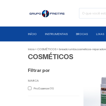
INÍCIO
INSTRUMENTAIS
BROCAS
LIXAS
Início
>
COSMÉTICOS
>
breadcrumbs.cosmeticos-reparador
COSMÉTICOS
Filtrar por
MARCA
Pro Essence (11)