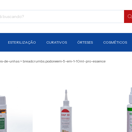
ESTERILIZAÇÃO
CURATIVOS
ÓRTESES
COSMÉTICOS
es-de-unhas
>
breadcrumbs.podoneem-5-em-1-10ml-pro-essence