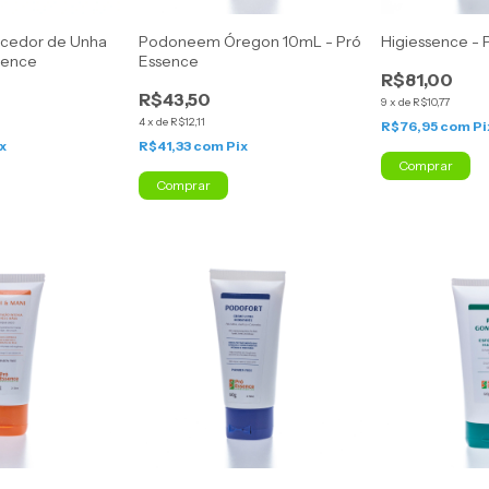
lecedor de Unha
Podoneem Óregon 10mL - Pró
Higiessence - 
sence
Essence
R$81,00
R$43,50
9
x
de
R$10,77
4
x
de
R$12,11
R$76,95
com
Pi
x
R$41,33
com
Pix
Comprar