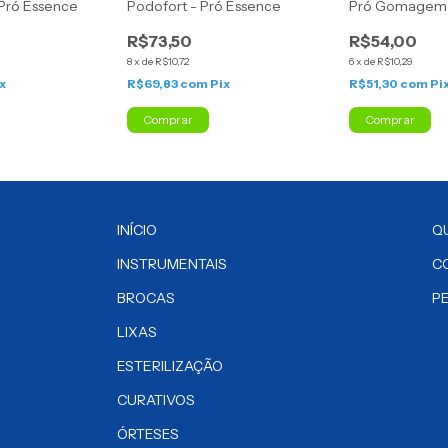
 Pró Essence
Podofort - Pró Essence
Pró Gomagem 
R$73,50
R$54,00
8
x
de
R$10,72
6
x
de
R$10,29
x
R$69,83
com
Pix
R$51,30
com
Pi
Comprar
Comprar
INÍCIO
Q
INSTRUMENTAIS
C
BROCAS
P
LIXAS
ESTERILIZAÇÃO
CURATIVOS
ÓRTESES