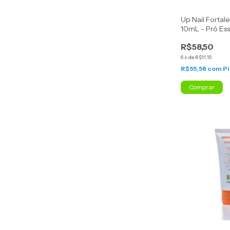
Up Nail Forta
10mL - Pró Es
R$58,50
6
x
de
R$11,15
R$55,58
com
Pi