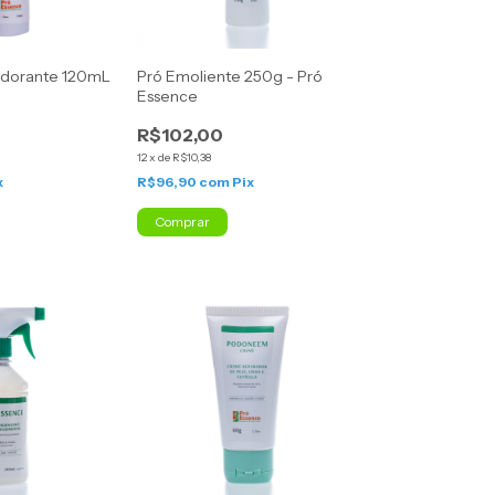
odorante 120mL
Pró Emoliente 250g - Pró
Essence
R$102,00
12
x
de
R$10,38
x
R$96,90
com
Pix