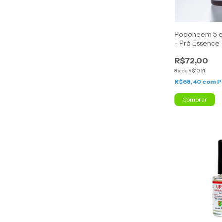
Podoneem 5 e
- Pró Essence
R$72,00
8
x
de
R$10,51
R$68,40
com
P