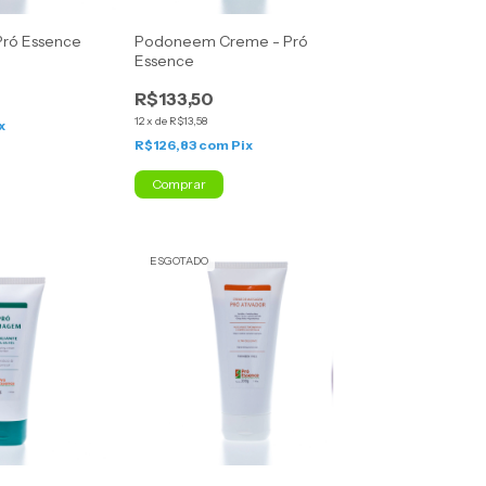
Pró Essence
Podoneem Creme - Pró
Essence
R$133,50
12
x
de
R$13,58
x
R$126,83
com
Pix
Comprar
ESGOTADO