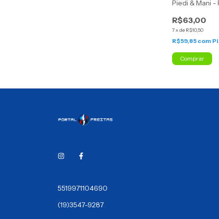
Piedi & Mani -
R$63,00
7
x
de
R$10,50
R$59,85
com
Pi
Comprar
5519971104690
(19)3547-9287