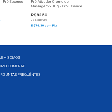
- Pró Essence
Pró Ativador Creme de
Massagem 200g - Pró Essence
R$82,50
9
x
de
R$10,97
x
R$78,38
com
Pix
UEM SOMOS
OMO COMPRAR
ERGUNTAS FREQUÊNTES