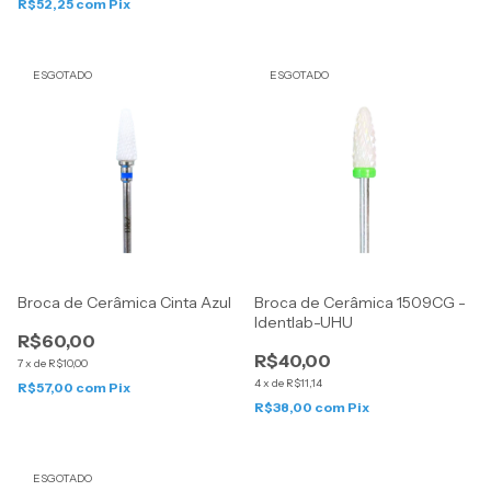
R$52,25
com
Pix
ESGOTADO
ESGOTADO
Broca de Cerâmica Cinta Azul
Broca de Cerâmica 1509CG -
Identlab-UHU
R$60,00
R$40,00
7
x
de
R$10,00
4
x
de
R$11,14
R$57,00
com
Pix
R$38,00
com
Pix
ESGOTADO