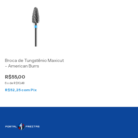
Broca de Tungstênio Maxicut
- American Burrs
R$55,00
6
x
de
R$10,48
R$52,25
com
Pix