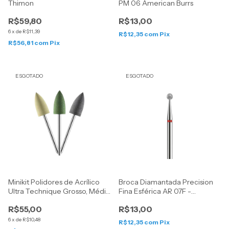
Thimon
PM 06 American Burrs
R$59,80
R$13,00
6
x
de
R$11,39
R$12,35
com
Pix
R$56,81
com
Pix
ESGOTADO
ESGOTADO
Minikit Polidores de Acrílico
Broca Diamantada Precision
Ultra Technique Grosso, Médio
Fina Esférica AR 07F -
e Fino - American Burrrs
American Burrs
R$55,00
R$13,00
6
x
de
R$10,48
R$12,35
com
Pix