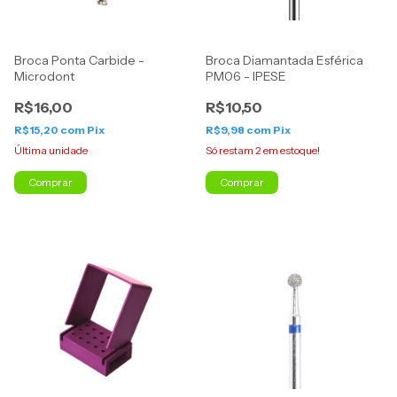
Broca Ponta Carbide -
Broca Diamantada Esférica
Microdont
PM06 - IPESE
R$16,00
R$10,50
R$15,20
com
Pix
R$9,98
com
Pix
Última unidade
Só restam
2
em estoque!
Comprar