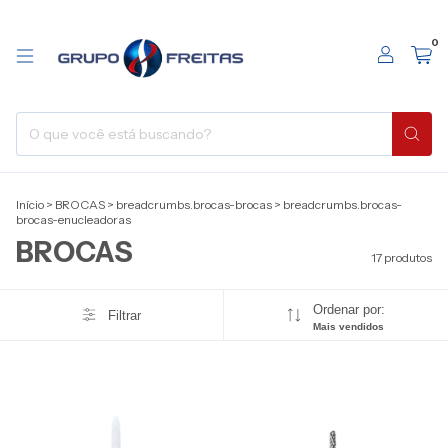
0
Início
>
BROCAS
>
breadcrumbs.brocas-brocas
>
breadcrumbs.brocas-
brocas-enucleadoras
BROCAS
17 produtos
Ordenar por:
Filtrar
Mais vendidos