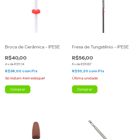
Broca de Cerâmica - IPESE
Fresa de Tungstênio - IPESE
R$40,00
R$56,00
4
x
de
R$11,14
6
x
de
R$10,67
R$38,00
com
Pix
R$53,20
com
Pix
Só restam
4
em estoque!
Última unidade
Comprar
Comprar