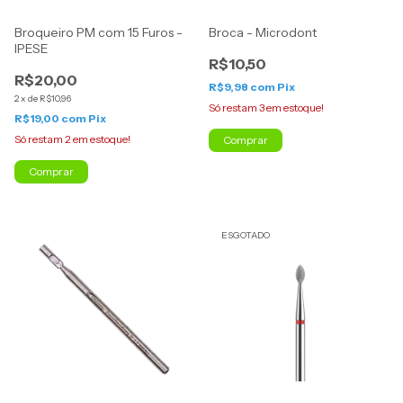
Broqueiro PM com 15 Furos -
Broca - Microdont
IPESE
R$10,50
R$20,00
R$9,98
com
Pix
2
x
de
R$10,96
Só restam
3
em estoque!
R$19,00
com
Pix
Só restam
2
em estoque!
Comprar
ESGOTADO