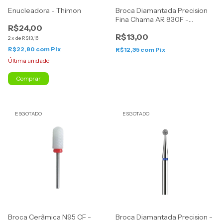
Enucleadora - Thimon
Broca Diamantada Precision
Fina Chama AR 830F -
R$24,00
American Burrs
R$13,00
2
x
de
R$13,16
R$22,80
com
Pix
R$12,35
com
Pix
Última unidade
Comprar
ESGOTADO
ESGOTADO
Broca Cerâmica N95 CF -
Broca Diamantada Precision -