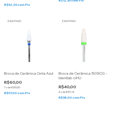
R$12,35
com
Pix
R$52,25
com
Pix
ESGOTADO
ESGOTADO
Broca de Cerâmica Cinta Azul
Broca de Cerâmica 1509CG -
Identlab-UHU
R$60,00
R$40,00
7
x
de
R$10,00
4
x
de
R$11,14
R$57,00
com
Pix
R$38,00
com
Pix