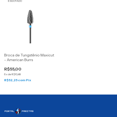
ESGOTADO
Broca de Tungstênio Maxicut
- American Burrs
R$55,00
6
x
de
R$10,48
R$52,25
com
Pix