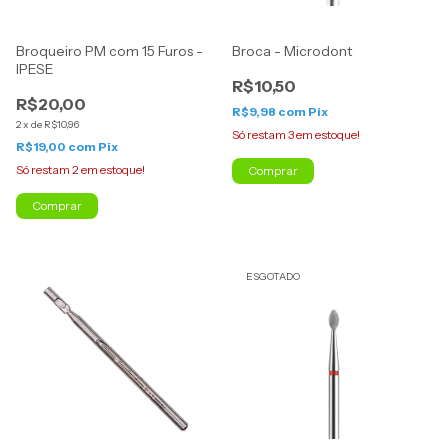
Broqueiro PM com 15 Furos -
Broca - Microdont
IPESE
R$10,50
R$20,00
R$9,98
com
Pix
2
x
de
R$10,96
Só restam
3
em estoque!
R$19,00
com
Pix
Só restam
2
em estoque!
Comprar
ESGOTADO