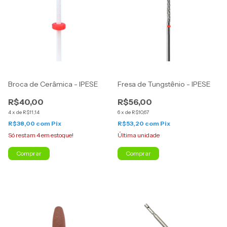
Broca de Cerâmica - IPESE
Fresa de Tungstênio - IPESE
R$40,00
R$56,00
4
x
de
R$11,14
6
x
de
R$10,67
R$38,00
com
Pix
R$53,20
com
Pix
Só restam
4
em estoque!
Última unidade
Comprar
Comprar