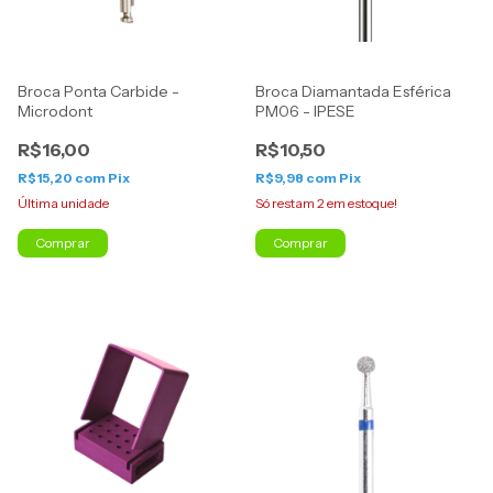
Broca Ponta Carbide -
Broca Diamantada Esférica
Microdont
PM06 - IPESE
R$16,00
R$10,50
R$15,20
com
Pix
R$9,98
com
Pix
Última unidade
Só restam
2
em estoque!
Comprar