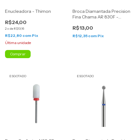
Enucleadora - Thimon
Broca Diamantada Precision
Fina Chama AR 830F -
R$24,00
American Burrs
R$13,00
2
x
de
R$13,16
R$22,80
com
Pix
R$12,35
com
Pix
Última unidade
Comprar
ESGOTADO
ESGOTADO