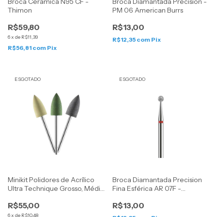
Broca Cerâmica N95 CF -
Broca Diamantada Precision -
Thimon
PM 06 American Burrs
R$59,80
R$13,00
6
x
de
R$11,39
R$12,35
com
Pix
R$56,81
com
Pix
ESGOTADO
ESGOTADO
Minikit Polidores de Acrílico
Broca Diamantada Precision
Ultra Technique Grosso, Médio
Fina Esférica AR 07F -
e Fino - American Burrrs
American Burrs
R$55,00
R$13,00
6
x
de
R$10,48