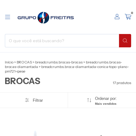
0
Início
>
BROCAS
>
breadcrumbs.brocas-brocas
>
breadcrumbs.brocas-
brocas-diamantada
>
breadcrumbs.broca-diamantada-conica-topo-plano-
pm721-ipese
BROCAS
17 produtos
Ordenar por:
Filtrar
Mais vendidos