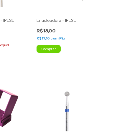
 - IPESE
Enucleadora - IPESE
R$18,00
R$17,10
com
Pix
toque!
Comprar