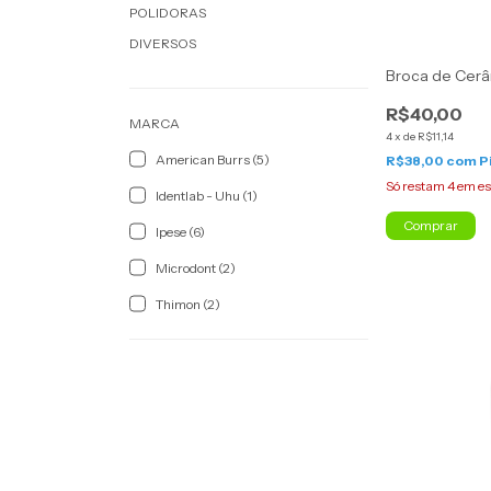
POLIDORAS
DIVERSOS
Broca de Cerâ
R$40,00
MARCA
4
x
de
R$11,14
American Burrs (5)
R$38,00
com
P
Só restam
4
em es
Identlab - Uhu (1)
Comprar
Ipese (6)
Microdont (2)
Thimon (2)