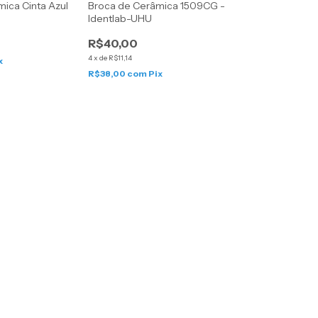
ica Cinta Azul
Broca de Cerâmica 1509CG -
Identlab-UHU
R$40,00
4
x
de
R$11,14
x
R$38,00
com
Pix