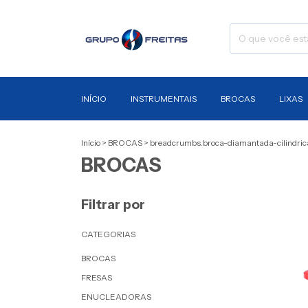
INÍCIO
INSTRUMENTAIS
BROCAS
LIXAS
Início
>
BROCAS
>
breadcrumbs.broca-diamantada-cilindric
BROCAS
Filtrar por
CATEGORIAS
BROCAS
FRESAS
ENUCLEADORAS