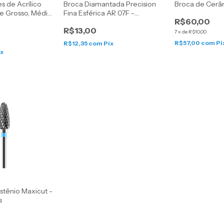
es de Acrílico
Broca Diamantada Precision
Broca de Cerâm
ue Grosso, Médio
Fina Esférica AR 07F -
R$60,00
can Burrrs
American Burrs
R$13,00
7
x
de
R$10,00
R$57,00
com
Pi
R$12,35
com
Pix
ix
stênio Maxicut -
s