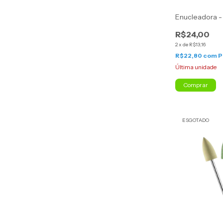
Enucleadora -
R$24,00
2
x
de
R$13,16
R$22,80
com
P
Última unidade
Comprar
ESGOTADO