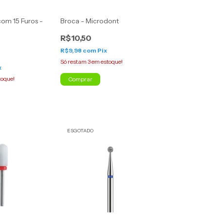
om 15 Furos -
Broca - Microdont
R$10,50
R$9,98
com
Pix
Só restam
3
em estoque!
x
toque!
Comprar
ESGOTADO