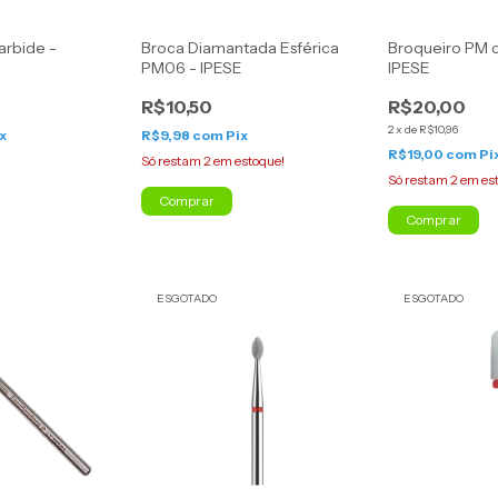
arbide -
Broca Diamantada Esférica
Broqueiro PM c
PM06 - IPESE
IPESE
R$10,50
R$20,00
2
x
de
R$10,96
x
R$9,98
com
Pix
R$19,00
com
Pi
Só restam
2
em estoque!
Só restam
2
em es
ESGOTADO
ESGOTADO