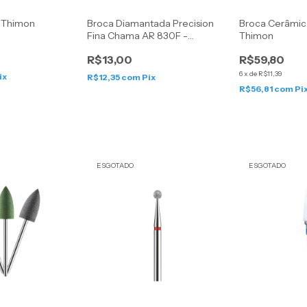
 Thimon
Broca Diamantada Precision
Broca Cerâmic
Fina Chama AR 830F -
Thimon
American Burrs
R$13,00
R$59,80
6
x
de
R$11,39
ix
R$12,35
com
Pix
R$56,81
com
Pi
ESGOTADO
ESGOTADO