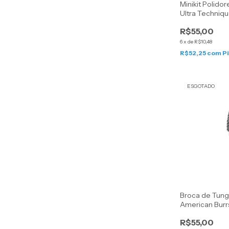
Minikit Polidor
Ultra Techniq
e Fino - Ameri
R$55,00
6
x
de
R$10,48
R$52,25
com
P
ESGOTADO
Broca de Tung
American Burr
R$55,00