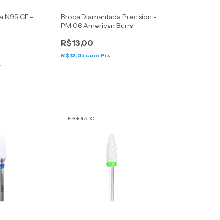
a N95 CF -
Broca Diamantada Precision -
PM 06 American Burrs
R$13,00
R$12,35
com
Pix
x
ESGOTADO