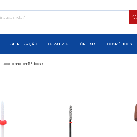
ESTERILIZAÇÃO
CURATIVOS
ÓRTESES
COSMÉTICOS
a-topo-plano-pm56-ipese