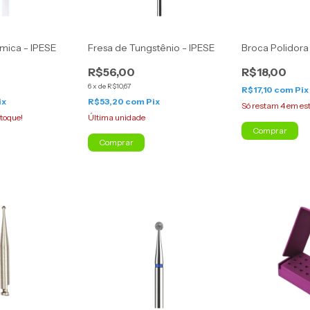
mica - IPESE
Fresa de Tungstênio - IPESE
Broca Polidora
R$56,00
R$18,00
6
x
de
R$10,67
R$17,10
com
Pix
ix
R$53,20
com
Pix
Só restam
4
em es
toque!
Última unidade
Comprar
Comprar