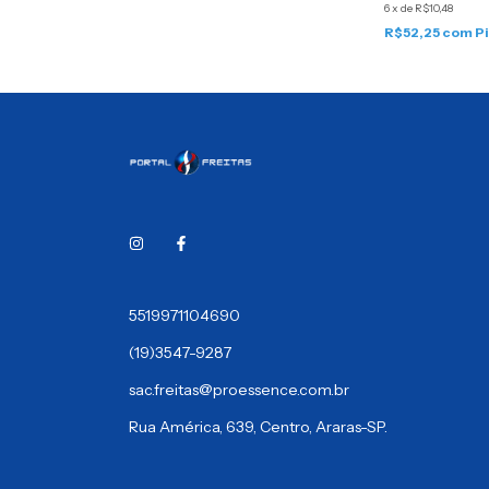
6
x
de
R$10,48
R$52,25
com
P
5519971104690
(19)3547-9287
sac.freitas@proessence.com.br
Rua América, 639, Centro, Araras-SP.