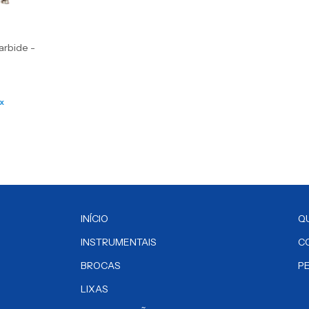
arbide -
x
INÍCIO
Q
INSTRUMENTAIS
C
BROCAS
P
LIXAS