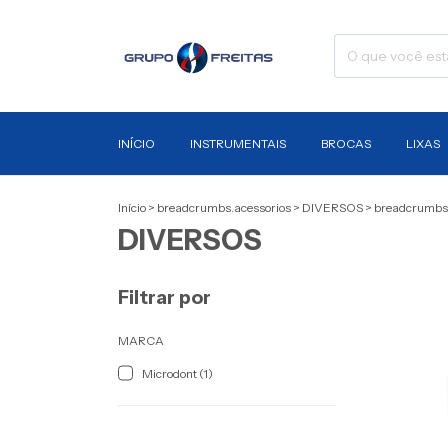
INÍCIO
INSTRUMENTAIS
BROCAS
LIXAS
Início
>
breadcrumbs.acessorios
>
DIVERSOS
>
breadcrumbs.
DIVERSOS
Filtrar por
MARCA
Microdont (1)